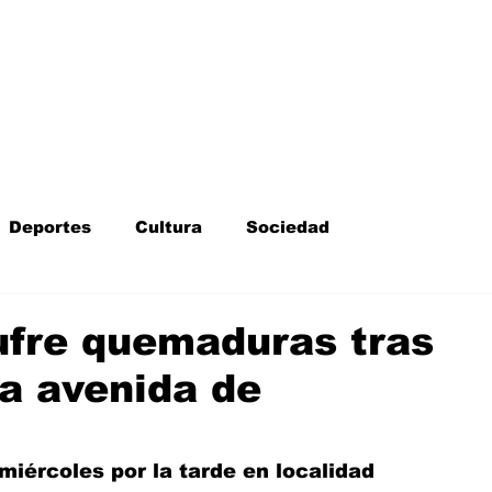
Inicio
Kit Digital
More
Deportes
Cultura
Sociedad
Fotodenuncia
Opinión
Crítica de cine
ufre quemaduras tras
la avenida de
l
Sucesos
Fiestas
Mayores
iércoles por la tarde en localidad  