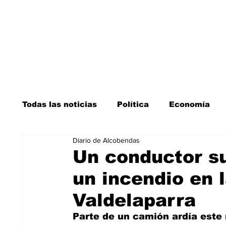
Todas las noticias
Política
Economía
Diario de Alcobendas
Salud y bienestar
Educación e infancia
Un conductor s
un incendio en 
La verdad detrás de la guerra
Kit Digita
Valdelaparra
Parte de un camión ardía este m