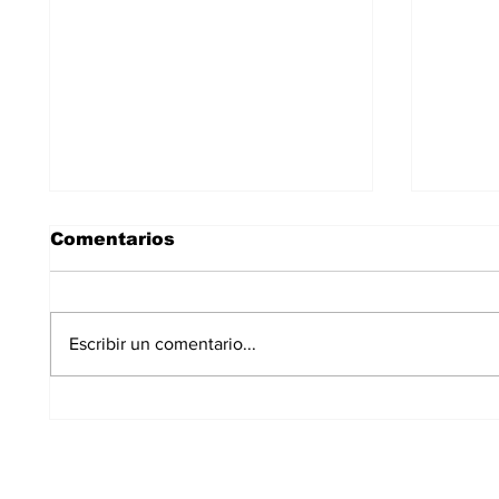
Comentarios
Escribir un comentario...
La Plataforma Salvemos
Las P
Los Carriles convoca un
a ilu
encuentro ciudadano
Alcob
durante el eclipse del
12 de agosto