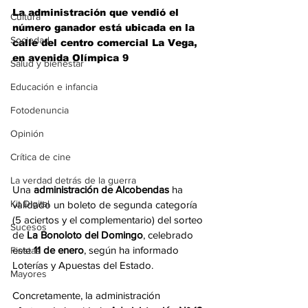
La administración que vendió el 
Cultura
número ganador está ubicada en la 
Sociedad
calle del centro comercial La Vega, 
en avenida Olímpica 9
Salud y bienestar
Educación e infancia
Fotodenuncia
Opinión
Crítica de cine
La verdad detrás de la guerra
Una 
administración de Alcobendas
 ha 
Kit Digital
validado un boleto de segunda categoría 
(5 aciertos y el complementario) del sorteo 
Sucesos
de
 La Bonoloto del Domingo
, celebrado 
este 
11 de enero
, según ha informado 
Fiestas
Loterías y Apuestas del Estado. 
Mayores
Concretamente, la administración 