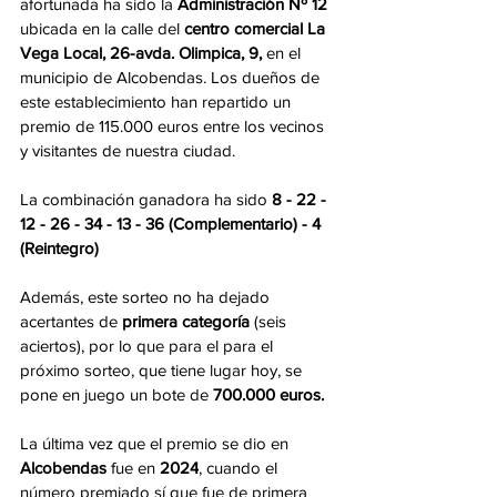
afortunada ha sido la 
Administración Nº 12 
ubicada en la calle del 
centro comercial La 
Vega Local, 26-avda. Olimpica, 9,
 en el 
municipio de Alcobendas. Los dueños de 
este establecimiento han repartido un 
premio de 115.000 euros entre los vecinos 
y visitantes de nuestra ciudad.
La combinación ganadora ha sido
 8 - 22 - 
12 - 26 - 34 - 13 - 36 (Complementario) - 4 
(Reintegro) 
Además, este sorteo 
no ha dejado 
acertantes de
 primera categoría
 (seis 
aciertos), por lo que para el para el 
próximo sorteo, que tiene lugar hoy, se 
pone en juego un bote de 
700.000 euros.
La última vez que el premio se dio en 
Alcobendas
 fue en 
2024
, cuando el 
número premiado sí que fue de primera 