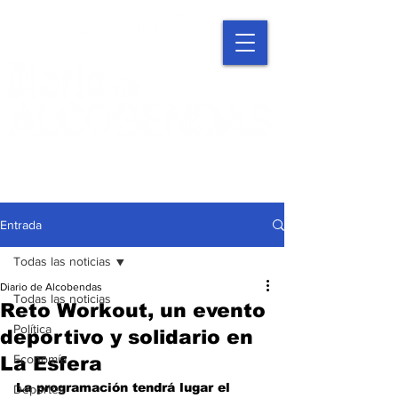
Entrada
Todas las noticias
Diario de Alcobendas
Todas las noticias
Reto Workout, un evento
Política
deportivo y solidario en
Economía
La Esfera
La programación tendrá lugar el 
Deportes