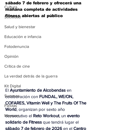
sábado 7 de febrero y ofrecerá una 
Cultura
mañana completa de actividades 
fitness abiertas al público 
Sociedad
Salud y bienestar
Educación e infancia
Fotodenuncia
Opinión
Crítica de cine
La verdad detrás de la guerra
Kit Digital
El 
Ayuntamiento de Alcobendas
 en 
Sucesos
colaboración con 
FUNDAL, WE/ON, 
COFARES, Vitamin Well y The Fruits Of The 
Fiestas
World
, organizan por sexto año 
Mayores
consecutivo el
 Reto Workout
, un 
evento 
solidario de Fitness
 que tendrá lugar el 
sábado 7 de febrero de 2026 
en el 
Centro 