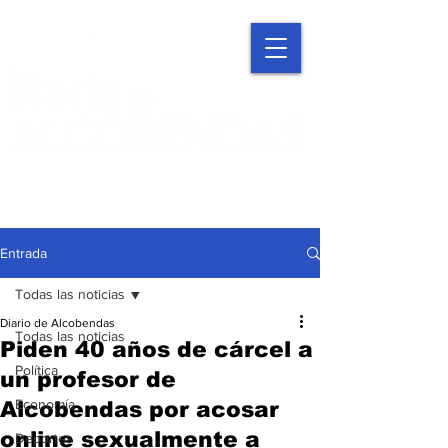
Entrada
Todas las noticias
Diario de Alcobendas
Todas las noticias
Piden 40 años de cárcel a
Política
un profesor de
Economía
Alcobendas por acosar
online sexualmente a
Deportes