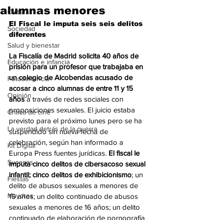
alumnas menores
Cultura
El Fiscal le imputa seis seis delitos 
Sociedad
diferentes
Salud y bienestar
La Fiscalía de Madrid solicita 40 años de 
Educación e infancia
prisión para un profesor que trabajaba en 
un colegio de Alcobendas acusado de 
Fotodenuncia
acosar a cinco alumnas de entre 11 y 15 
Opinión
años
 a través de redes sociales con 
proposiciones sexuales. El juicio estaba 
Crítica de cine
previsto para el próximo lunes pero se ha 
La verdad detrás de la guerra
suspendido sin nueva fecha de 
celebración, según han informado a 
Kit Digital
Europa Press fuentes jurídicas. 
El fiscal le 
Sucesos
imputa cinco delitos de cibersacoso sexual 
infantil; cinco delitos de exhibicionismo
; un 
Fiestas
delito de abusos sexuales a menores de 
Mayores
16 años; un delito continuado de abusos 
sexuales a menores de 16 años; un delito 
continuado de elaboración de pornografía 