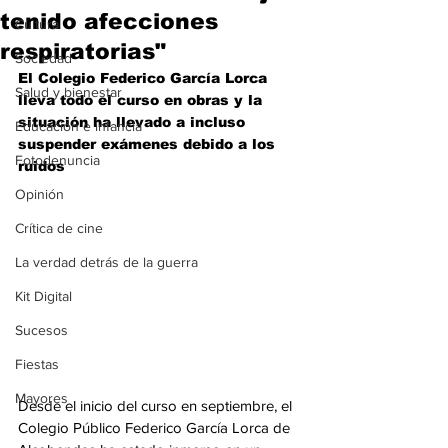
tenido afecciones
Cultura
respiratorias"
Sociedad
El Colegio Federico García Lorca 
Salud y bienestar
lleva todo el curso en obras y la 
situación ha llevado a incluso 
Educación e infancia
suspender exámenes debido a los 
Fotodenuncia
ruidos
Opinión
Crítica de cine
La verdad detrás de la guerra
Kit Digital
Sucesos
Fiestas
Mayores
Desde el inicio del curso en septiembre, el 
Colegio Público Federico García Lorca de 