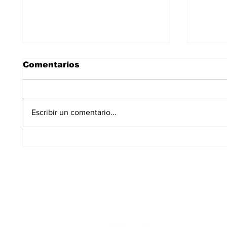
Comentarios
Escribir un comentario...
Los Carriles-Valgrande
El PS
logra el respaldo del
deter
100% de los
en A
propietarios para sus
8.600 viviendas