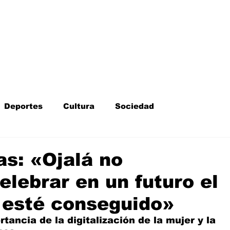
Inicio
Kit Digital
More
Deportes
Cultura
Sociedad
Fotodenuncia
Opinión
Crítica de cine
as: «Ojalá no
lebrar en un futuro el
l
Sucesos
Fiestas
Mayores
 esté conseguido»
tancia de la digitalización de la mujer y la 