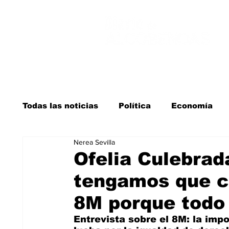
Todas las noticias
Política
Economía
Nerea Sevilla
Salud y bienestar
Educación e infancia
Ofelia Culebrad
tengamos que ce
La verdad detrás de la guerra
Kit Digita
8M porque todo
Entrevista sobre el 8M: la impor