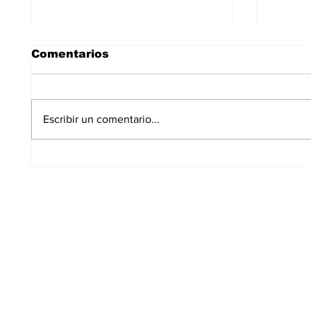
Comentarios
Escribir un comentario...
Los Carriles-Valgrande
El PS
logra el respaldo del
deter
100% de los
en A
propietarios para sus
8.600 viviendas