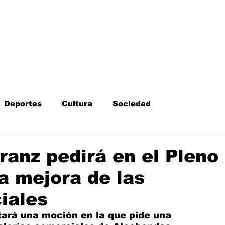
Inicio
Kit Digital
More
Deportes
Cultura
Sociedad
Fotodenuncia
Opinión
Crítica de cine
ranz pedirá en el Pleno
la mejora de las
l
Sucesos
Fiestas
Mayores
iales
tará una moción en la que pide 
una 