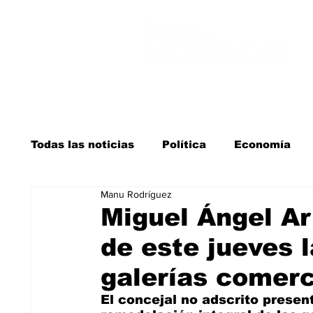
Todas las noticias
Política
Economía
Manu Rodríguez
Salud y bienestar
Educación e infancia
Miguel Ángel Ar
de este jueves 
La verdad detrás de la guerra
Kit Digita
galerías comerc
El concejal no adscrito presen