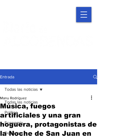
Entrada
Todas las noticias
Manu Rodríguez
Todas las noticias
Música, fuegos
Política
artificiales y una gran
Economía
hoguera, protagonistas de
la Noche de San Juan en
Deportes