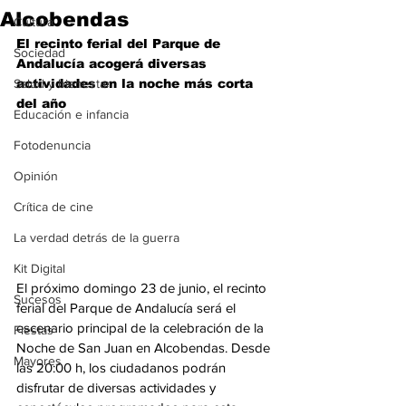
Alcobendas
Cultura
El recinto ferial del Parque de 
Sociedad
Andalucía acogerá diversas 
Salud y bienestar
actividades en la noche más corta 
del año
Educación e infancia
Fotodenuncia
Opinión
Crítica de cine
La verdad detrás de la guerra
Kit Digital
El próximo domingo 23 de junio, el recinto 
Sucesos
ferial del Parque de Andalucía será el 
escenario principal de la celebración de la 
Fiestas
Noche de San Juan en Alcobendas. Desde 
Mayores
las 20:00 h, los ciudadanos podrán 
disfrutar de diversas actividades y 