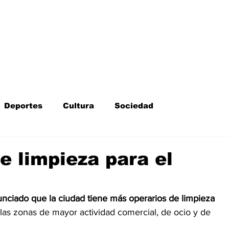
Inicio
Kit Digital
More
Deportes
Cultura
Sociedad
Fotodenuncia
Opinión
Crítica de cine
e limpieza para el
l
Sucesos
Fiestas
Mayores
ciado que la ciudad tiene más operarios de limpieza 
las zonas de mayor actividad comercial, de ocio y de 