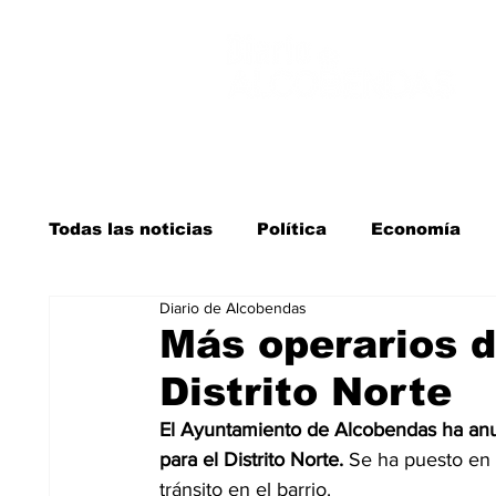
Todas las noticias
Política
Economía
Diario de Alcobendas
Salud y bienestar
Educación e infancia
Más operarios d
Distrito Norte
La verdad detrás de la guerra
Kit Digita
El Ayuntamiento de Alcobendas ha anun
para el Distrito Norte. 
Se ha puesto en 
tránsito en el barrio.