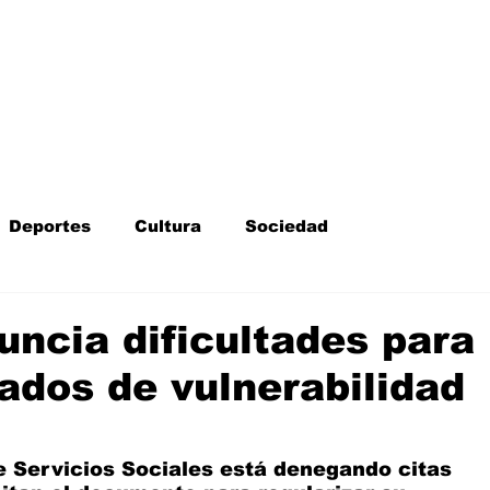
Inicio
Kit Digital
More
Deportes
Cultura
Sociedad
Fotodenuncia
Opinión
Crítica de cine
ncia dificultades para
cados de vulnerabilidad
l
Sucesos
Fiestas
Mayores
e Servicios Sociales está denegando citas 