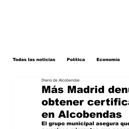
Todas las noticias
Política
Economía
Diario de Alcobendas
Salud y bienestar
Educación e infancia
Más Madrid denu
obtener certifi
La verdad detrás de la guerra
Kit Digita
en Alcobendas
El grupo municipal asegura qu