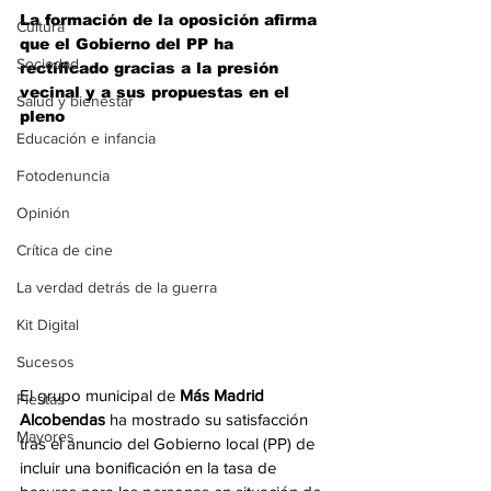
La formación de la oposición afirma 
Cultura
que el Gobierno del PP ha 
Sociedad
rectificado gracias a la presión 
vecinal y a sus propuestas en el 
Salud y bienestar
pleno
Educación e infancia
Fotodenuncia
Opinión
Crítica de cine
La verdad detrás de la guerra
Kit Digital
Sucesos
El grupo municipal de 
Más Madrid 
Fiestas
Alcobendas
 ha mostrado su satisfacción 
Mayores
tras el anuncio del Gobierno local (PP) de 
incluir una bonificación en la tasa de 