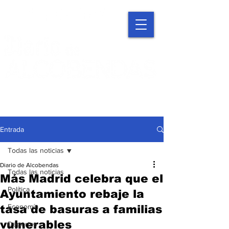
Entrada
Todas las noticias
Diario de Alcobendas
Todas las noticias
Más Madrid celebra que el
Política
Ayuntamiento rebaje la
Economía
tasa de basuras a familias
vulnerables
Deportes