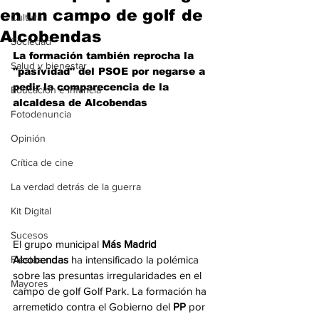
en un campo de golf de
Cultura
Alcobendas
Sociedad
La formación también reprocha la 
Salud y bienestar
"pasividad" del PSOE por negarse a 
pedir la comparecencia de la 
Educación e infancia
alcaldesa de Alcobendas
Fotodenuncia
Opinión
Crítica de cine
La verdad detrás de la guerra
Kit Digital
Sucesos
El grupo municipal 
Más Madrid 
Fiestas
Alcobendas
 ha intensificado la polémica 
sobre las presuntas irregularidades en el 
Mayores
campo de golf Golf Park. La formación ha 
arremetido contra el Gobierno del 
PP
 por 