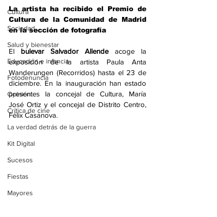
La artista ha recibido el Premio de 
Cultura
Cultura de la Comunidad de Madrid 
Sociedad
en la sección de fotografía
Salud y bienestar
El 
bulevar Salvador Allende
 acoge la 
Educación e infancia
exposición de la artista Paula Anta 
Wanderungen (Recorridos) hasta el 23 de 
Fotodenuncia
diciembre. En la inauguración han estado 
presentes la concejal de Cultura, María 
Opinión
José Ortiz y el concejal de Distrito Centro, 
Crítica de cine
Félix Casanova.
La verdad detrás de la guerra
Kit Digital
Sucesos
Fiestas
Mayores