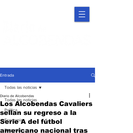
Entrada
Todas las noticias
Diario de Alcobendas
Todas las noticias
Los Alcobendas Cavaliers
Política
sellan su regreso a la
Economía
Serie A del fútbol
americano nacional tras
Deportes