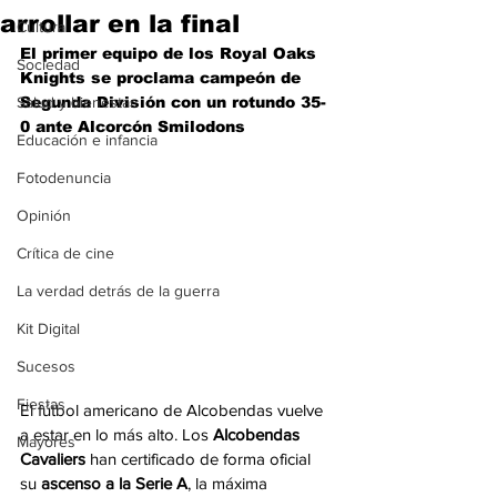
arrollar en la final
Cultura
El primer equipo de los Royal Oaks 
Sociedad
Knights se proclama campeón de 
Salud y bienestar
Segunda División con un rotundo 35-
0 ante Alcorcón Smilodons
Educación e infancia
Fotodenuncia
Opinión
Crítica de cine
La verdad detrás de la guerra
Kit Digital
Sucesos
Fiestas
El fútbol americano de Alcobendas vuelve 
a estar en lo más alto. Los 
Alcobendas 
Mayores
Cavaliers
 han certificado de forma oficial 
su 
ascenso a la Serie A
, la máxima 