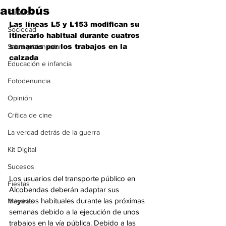
autobús
Cultura
Las líneas L5 y L153 modifican su 
Sociedad
itinerario habitual durante cuatros 
Salud y bienestar
semanas por los trabajos en la 
calzada
Educación e infancia
Fotodenuncia
Opinión
Crítica de cine
La verdad detrás de la guerra
Kit Digital
Sucesos
Los usuarios del transporte público en 
Fiestas
Alcobendas deberán adaptar sus 
trayectos habituales durante las próximas 
Mayores
semanas debido a la ejecución de unos 
trabajos en la vía pública. Debido a las 