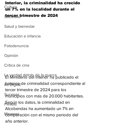
Interior, la criminalidad ha crecido 
Cultura
un 7% en la localidad durante el 
tercer trimestre de 2024
Sociedad
Salud y bienestar
Educación e infancia
Fotodenuncia
Opinión
Crítica de cine
La verdad detrás de la guerra
El Ministerio del Interior ha publicado el 
balance de criminalidad correspondiente al 
Kit Digital
tercer trimestre de 2024 para los 
Sucesos
municipios con más de 20.000 habitantes. 
Según los datos, la criminalidad en 
Fiestas
Alcobendas ha aumentado un 7% en 
Mayores
comparación con el mismo periodo del 
año anterior.