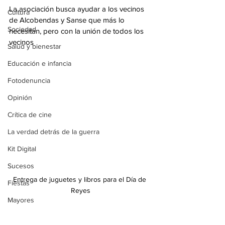
La asociación busca ayudar a los vecinos 
Cultura
de Alcobendas y Sanse que más lo 
Sociedad
necesitan, pero con la unión de todos los 
vecinos
Salud y bienestar
Educación e infancia
Fotodenuncia
Opinión
Crítica de cine
La verdad detrás de la guerra
Kit Digital
Sucesos
Entrega de juguetes y libros para el Día de 
Fiestas
Reyes
Mayores