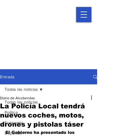
Entrada
Todas las noticias
Diario de Alcobendas
Todas las noticias
La Policía Local tendrá
Política
nuevos coches, motos,
Economía
drones y pistolas táser
El Gobierno ha presentado los 
Deportes