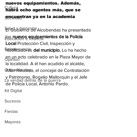
nuevos equipamientos. Además, 
Cultura
habrá ocho agentes más, que se 
encuentran ya en la academia 
Sociedad
Salud y bienestar
El Gobierno de Alcobendas ha presentado 
los 
nuevos equipamientos de la Policía 
Educación e infancia
Local 
Protección Civil, Inspección y 
Fotodenuncia
Notificadores 
del municipio. 
Lo ha hecho 
en un acto celebrado en la Plaza Mayor de 
Opinión
la localidad. A él han acudido el alcalde, 
Crítica de cine
Aitor Retolaza, el concejal de Contratación 
y Patrimonio, Rogelio Mallorquín y el Jefe 
La verdad detrás de la guerra
de Policía Local, Antonio Pardo.  
Kit Digital
Sucesos
Fiestas
Mayores