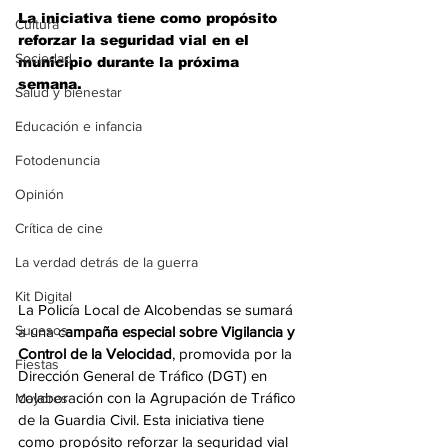
La iniciativa tiene como propósito 
Cultura
reforzar la seguridad vial en el 
Sociedad
municipio durante la próxima 
semana.
Salud y bienestar
Educación e infancia
Fotodenuncia
Opinión
Crítica de cine
La verdad detrás de la guerra
Kit Digital
La Policía Local de Alcobendas se sumará 
Sucesos
a una c
ampaña especial sobre Vigilancia y 
Control de la Velocidad
, promovida por la 
Fiestas
Dirección General de Tráfico (DGT) en 
colaboración con la Agrupación de Tráfico 
Mayores
de la Guardia Civil. Esta iniciativa tiene 
como propósito reforzar la seguridad vial 