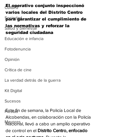
El operativo conjunto inspeccionó 
Cultura
varios locales del Distrito Centro 
Sociedad
para garantizar el cumplimiento de 
las normativas y reforzar la 
Salud y bienestar
seguridad ciudadana
Educación e infancia
Fotodenuncia
Opinión
Crítica de cine
La verdad detrás de la guerra
Kit Digital
Sucesos
Este fin de semana, la Policía Local de 
Fiestas
Alcobendas, en colaboración con la Policía 
Mayores
Nacional, llevó a cabo un amplio operativo 
de control en el
 Distrito Centro, enfocado 