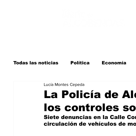
Todas las noticias
Política
Economía
Lucía Montes Cepeda
Salud y bienestar
Educación e infancia
La Policía de A
los controles so
La verdad detrás de la guerra
Kit Digita
Siete denuncias en la Calle Co
circulación de vehículos de mo