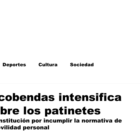
Inicio
Kit Digital
More
Deportes
Cultura
Sociedad
Fotodenuncia
Opinión
Crítica de cine
lcobendas intensifica
bre los patinetes
l
Sucesos
Fiestas
Mayores
nstitución por incumplir la normativa de 
vilidad personal