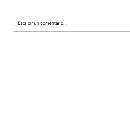
Escribir un comentario...
La Plataforma Salvemos
Las P
Los Carriles convoca un
a ilu
encuentro ciudadano
Alcob
durante el eclipse del
12 de agosto