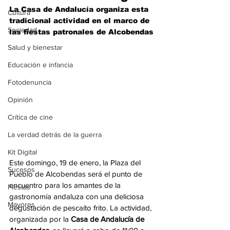
La Casa de Andalucía organiza esta 
Cultura
tradicional actividad en el marco de 
Sociedad
las fiestas patronales de Alcobendas
Salud y bienestar
Educación e infancia
Fotodenuncia
Opinión
Crítica de cine
La verdad detrás de la guerra
Kit Digital
Este domingo, 19 de enero, la Plaza del 
Sucesos
Pueblo de Alcobendas será el punto de 
encuentro para los amantes de la 
Fiestas
gastronomía andaluza con una deliciosa 
Mayores
degustación de pescaíto frito. La actividad, 
organizada por la 
Casa de Andalucía de 