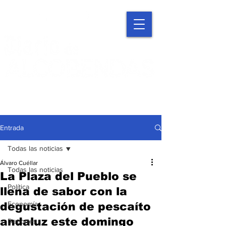
Entrada
Todas las noticias
Álvaro Cuéllar
Todas las noticias
La Plaza del Pueblo se
Política
llena de sabor con la
Economía
degustación de pescaíto
andaluz este domingo
Deportes