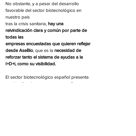
No obstante, y a pesar del desarrollo 
favorable del sector biotecnológico en 
nuestro país
tras la crisis sanitaria, 
hay una 
reivindicación clara y común por parte de 
todas las
empresas encuestadas que quieren reflejar 
desde AseBio
, que es la 
necesidad de 
reforzar tanto el sistema de ayudas a la 
I+D+i, como su visibilidad.
El sector biotecnológico español presenta 
muchas fortalezas, pero 
se necesita un 
mayor esfuerzo de financiación pública en 
I+D.
 La biotecnología genera importantes 
ingresos al Estado y estas empresas 
podrían seguir creciendo y liderando el 
cambio de paradigma económico en 
España si existiese un mayor apoyo 
institucional, lo que podría reducir la 