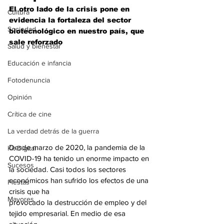
El otro lado de la crisis pone en 
Cultura
evidencia la fortaleza del sector 
Sociedad
biotecnológico en nuestro país, que 
sale reforzado
Salud y bienestar
Educación e infancia
Fotodenuncia
Opinión
Crítica de cine
La verdad detrás de la guerra
Desde marzo de 2020, la pandemia de la 
Kit Digital
COVID-19 ha tenido un enorme impacto en 
Sucesos
la sociedad. Casi todos los sectores 
económicos han sufrido los efectos de una 
Fiestas
crisis que ha
Mayores
provocado la destrucción de empleo y del 
tejido empresarial. En medio de esa 