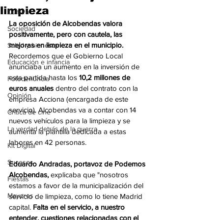
limpieza
Cultura
La oposición de Alcobendas valora 
Sociedad
positivamente, pero con cautela, las 
mejoras en limpieza en el municipio.
Salud y bienestar
Recordemos que el Gobierno Local 
Educación e infancia
anunciaba un aumento en la inversión de 
esta partida hasta los 
10,2 millones de 
Fotodenuncia
euros anuales
 dentro del contrato con la 
Opinión
empresa Acciona (encargada de este 
servicio). Alcobendas va a contar con 14 
Crítica de cine
nuevos vehículos para la limpieza y se 
La verdad detrás de la guerra
aumenta la plantilla dedicada a estas 
labores en 42 personas.
Kit Digital
Sucesos
Eduardo Andradas, portavoz de Podemos 
Alcobendas,
 explicaba que "nosotros 
Fiestas
estamos a favor de la municipalización del 
Mayores
servicio de limpieza, como lo tiene Madrid 
capital. 
Falta en el servicio, a nuestro 
entender, cuestiones relacionadas con el 