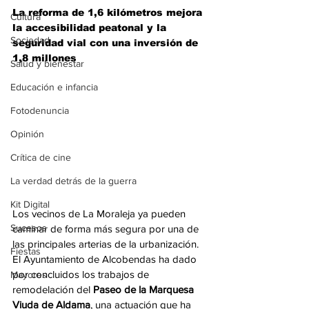
La reforma de 1,6 kilómetros mejora 
Cultura
la accesibilidad peatonal y la 
Sociedad
seguridad vial con una inversión de 
1,8 millones
Salud y bienestar
Educación e infancia
Fotodenuncia
Opinión
Crítica de cine
La verdad detrás de la guerra
Kit Digital
Los vecinos de La Moraleja ya pueden 
Sucesos
caminar de forma más segura por una de 
las principales arterias de la urbanización. 
Fiestas
El Ayuntamiento de Alcobendas ha dado 
por concluidos los trabajos de 
Mayores
remodelación del 
Paseo de la Marquesa 
Viuda de Aldama
, una actuación que ha 