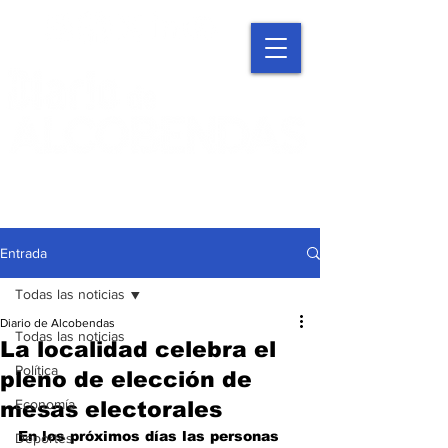
Entrada
Todas las noticias
Diario de Alcobendas
Todas las noticias
La localidad celebra el
Política
pleno de elección de
Economía
mesas electorales
En los próximos días las personas 
Deportes