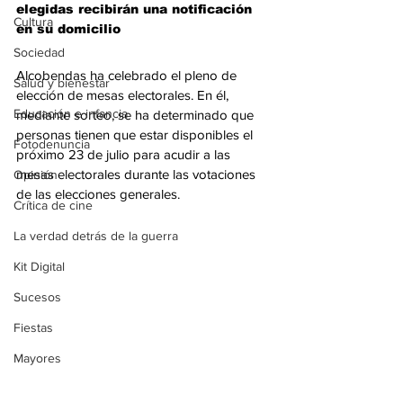
elegidas recibirán una notificación 
Cultura
en su domicilio 
Sociedad
Alcobendas ha celebrado el pleno de 
Salud y bienestar
elección de mesas electorales. En él, 
Educación e infancia
mediante sorteo, se ha determinado que 
personas tienen que estar disponibles el 
Fotodenuncia
próximo 23 de julio para acudir a las 
mesas electorales durante las votaciones 
Opinión
de las elecciones generales. 
Crítica de cine
La verdad detrás de la guerra
Kit Digital
Sucesos
Fiestas
Mayores