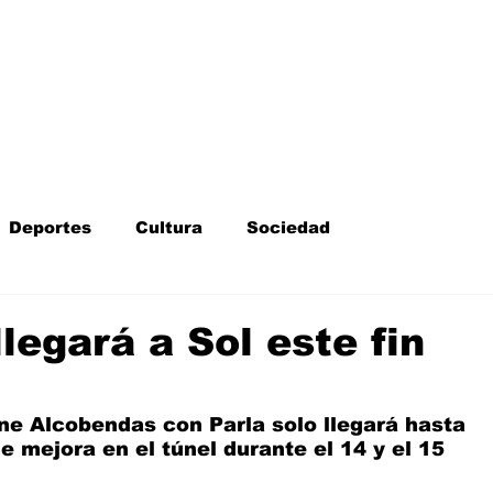
Inicio
Kit Digital
More
Deportes
Cultura
Sociedad
Fotodenuncia
Opinión
Crítica de cine
llegará a Sol este fin
l
Sucesos
Fiestas
Mayores
ne Alcobendas con Parla solo llegará hasta 
 mejora en el túnel durante el 14 y el 15 