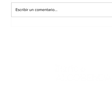
Escribir un comentario...
JUPOL exige medidas
La Pl
urgentes para las
Los C
puertas cortafuegos de
encu
la Comisaría de
duran
Alcobendas
12 de
Aviso Legal
Polític