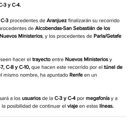
C-3 y C-4.
 
C-3
 procedentes de 
Aranjuez
 finalizarán su recorrido 
procedentes de
 Alcobendas-San Sebastián de los 
Nuevos Ministerios
, y los procedentes de 
Parla/Getafe 
eseen hacer el 
trayecto 
entre 
Nuevos Ministerios 
y 
-7, C-8 y C-10,
 que hacen este recorrido por el 
túnel de 
del mismo nombre, ha apuntado 
Renfe
 en un 
ará a los 
usuarios 
de la 
C-3 y C-4
 por 
megafonía 
y a 
la posibilidad de continuar el 
viaje 
en estas
 líneas.