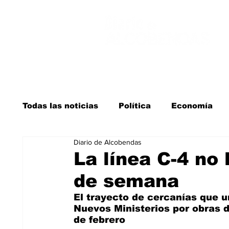
Todas las noticias
Política
Economía
Diario de Alcobendas
Salud y bienestar
Educación e infancia
La línea C-4 no 
de semana
La verdad detrás de la guerra
Kit Digita
El trayecto de cercanías que u
Nuevos Ministerios por obras de
de febrero