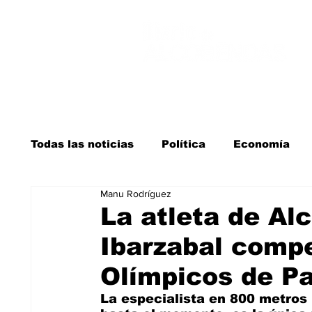
Todas las noticias
Política
Economía
Manu Rodríguez
Salud y bienestar
Educación e infancia
La atleta de Al
Ibarzabal compe
La verdad detrás de la guerra
Kit Digita
Olímpicos de Pa
La especialista en 800 metros 