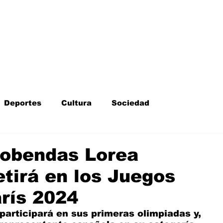
Inicio
Kit Digital
More
Deportes
Cultura
Sociedad
Fotodenuncia
Opinión
Crítica de cine
cobendas Lorea
tirá en los Juegos
l
Sucesos
Fiestas
Mayores
rís 2024
participará en sus primeras olimpiadas y, 