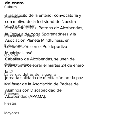
de enero
Cultura
Tras el éxito de la anterior convocatoria y 
Sociedad
con motivo de la festividad de Nuestra
Salud y bienestar
Señora de la Paz, Patrona de Alcobendas, 
la Escuela de Yoga Sportmadness y la
Educación e infancia
Asociación Planeta Mindfulness, en 
Fotodenuncia
colaboración con el Polideportivo 
Municipal José
Opinión
Caballero de Alcobendas, se unen de 
Crítica de cine
nuevo para celebrar el martes 24 de enero 
la 2ª
La verdad detrás de la guerra
jornada solidaria de meditación por la paz 
y a favor de la Asociación de Padres de
Kit Digital
Alumnos con Discapacidad de 
Sucesos
Alcobendas (APAMA).
Fiestas
Mayores