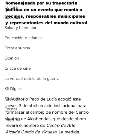
homenajeado por su trayectoria 
Cultura
política en un evento que reunió a 
vecinos, responsables municipales 
Sociedad
y representantes del mundo cultural
Salud y bienestar
Educación e infancia
Fotodenuncia
Opinión
Crítica de cine
La verdad detrás de la guerra
Kit Digital
Sucesos
El Auditorio Paco de Lucía acogió este 
jueves 3 de abril un acto institucional para 
Fiestas
formalizar el cambio de nombre del Centro 
de Arte de Alcobendas, que desde ahora 
Mayores
llevará el nombre de 
Centro de Arte 
Alcalde García de Vinuesa
. La medida, 