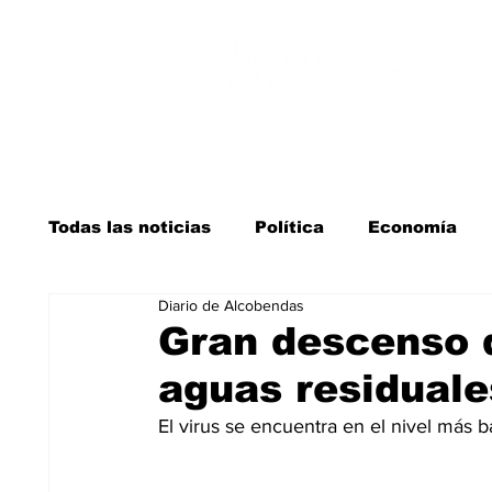
Todas las noticias
Política
Economía
Diario de Alcobendas
Salud y bienestar
Educación e infancia
Gran descenso d
aguas residuale
La verdad detrás de la guerra
Kit Digita
El virus se encuentra en el nivel más