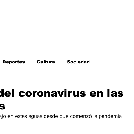
Inicio
Kit Digital
More
Deportes
Cultura
Sociedad
Fotodenuncia
Opinión
Crítica de cine
el coronavirus en las
s
l
Sucesos
Fiestas
Mayores
 bajo en estas aguas desde que comenzó la pandemia