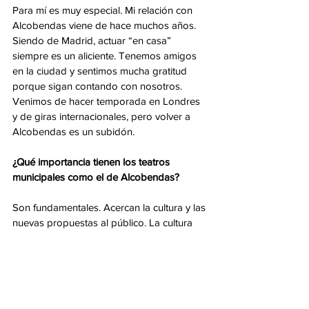
Para mí es muy especial. Mi relación con 
Alcobendas viene de hace muchos años. 
Siendo de Madrid, actuar “en casa” 
siempre es un aliciente. Tenemos amigos 
en la ciudad y sentimos mucha gratitud 
porque sigan contando con nosotros. 
Venimos de hacer temporada en Londres 
y de giras internacionales, pero volver a 
Alcobendas es un subidón.
¿Qué importancia tienen los teatros 
municipales como el de Alcobendas?
Son fundamentales. Acercan la cultura y las 
nuevas propuestas al público. La cultura 
no es solo entretenimiento, también es 
formación y crecimiento social. El teatro 
crea un espacio de encuentro, una liturgia 
colectiva donde la gente comparte 
experiencias. Siempre es algo positivo. Por 