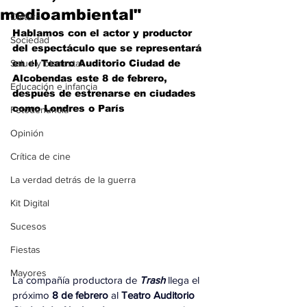
medioambiental"
Cultura
Hablamos con el actor y productor 
Sociedad
del espectáculo que se representará 
Salud y bienestar
en el Teatro Auditorio Ciudad de 
Alcobendas este 8 de febrero, 
Educación e infancia
después de estrenarse en ciudades 
como Londres o París
Fotodenuncia
Opinión
Crítica de cine
La verdad detrás de la guerra
Kit Digital
Sucesos
Fiestas
Mayores
La
 compañía productora de 
Trash
 llega el 
próximo
 8 de febrero
 al
 Teatro Auditorio 