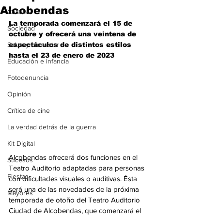
Alcobendas
Cultura
La temporada comenzará el 15 de 
Sociedad
octubre y ofrecerá una veintena de 
Salud y bienestar
espectáculos de distintos estilos 
hasta el 23 de enero de 2023
Educación e infancia
Fotodenuncia
Opinión
Crítica de cine
La verdad detrás de la guerra
Kit Digital
Alcobendas ofrecerá dos funciones en el 
Sucesos
Teatro Auditorio adaptadas para personas 
Fiestas
con dificultades visuales o auditivas. Ésta 
será una de las novedades de la próxima 
Mayores
temporada de otoño del Teatro Auditorio 
Ciudad de Alcobendas, que comenzará el 