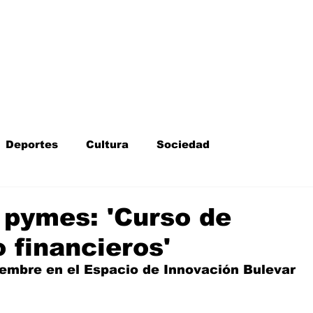
Inicio
Kit Digital
More
Deportes
Cultura
Sociedad
Fotodenuncia
Opinión
Crítica de cine
 pymes: 'Curso de
 financieros'
l
Sucesos
Fiestas
Mayores
viembre en el Espacio de Innovación Bulevar 