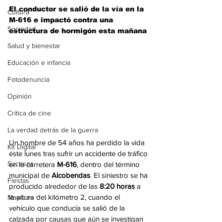
El conductor se salió de la vía en la 
Cultura
M-616 e impactó contra una 
Sociedad
estructura de hormigón esta mañana
Salud y bienestar
Educación e infancia
Fotodenuncia
Opinión
Crítica de cine
La verdad detrás de la guerra
Un hombre de 54 años ha perdido la vida 
Kit Digital
este lunes tras sufrir un accidente de tráfico 
Sucesos
en la carretera 
M-616
, dentro del término 
municipal de 
Alcobendas
. El siniestro se ha 
Fiestas
producido alrededor de las 
8:20 horas
 a 
la altura del kilómetro 2, cuando el 
Mayores
vehículo que conducía se salió de la 
calzada por causas que aún se investigan 