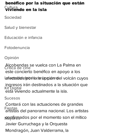
benéfico por la situación que están 
Cultura
viviendo en la isla
Sociedad
Salud y bienestar
Educación e infancia
Fotodenuncia
Opinión
Alcobendas se vuelca con La Palma en 
Crítica de cine
este concierto benéfico en apoyo a los 
La verdad detrás de la guerra
afectados por la erupción del volcán cuyos 
ingresos irán destinados a la situación que 
Kit Digital
está viviendo actualmente la isla.
Sucesos
Contará con las actuaciones de grandes 
Fiestas
artistas del panorama nacional. Los artistas 
confirmados por el momento son el mítico 
Mayores
Javier Gurruchaga y la Orquesta 
Mondragón, Juan Valderrama, la 