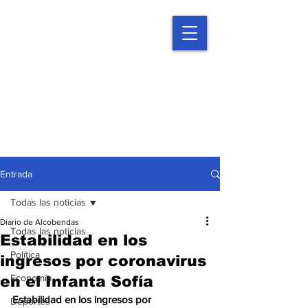
Entrada
Todas las noticias
Diario de Alcobendas
Todas las noticias
Estabilidad en los
Política
ingresos por coronavirus
Economía
en el Infanta Sofía
Estabilidad en los ingresos por 
Deportes