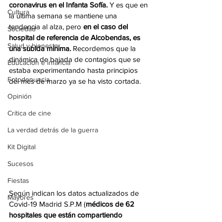
coronavirus en el Infanta Sofía. 
Y es que en 
Cultura
la última semana se mantiene una 
tendencia al alza, pero 
en el caso del 
Sociedad
hospital de referencia de Alcobendas, es 
Salud y bienestar
una subida mínima.
 Recordemos que la 
dinámica de bajada de contagios que se 
Educación e infancia
estaba experimentando hasta principios 
Fotodenuncia
del mes de marzo ya se ha visto cortada. 
Opinión
Crítica de cine
La verdad detrás de la guerra
Kit Digital
Sucesos
Fiestas
Según indican los datos actualizados de 
Mayores
Covid-19 Madrid S.P.M (
médicos de 62 
hospitales que están compartiendo 