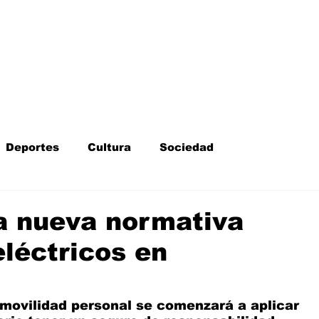
Inicio
Kit Digital
More
Deportes
Cultura
Sociedad
Fotodenuncia
Opinión
Crítica de cine
la nueva normativa
eléctricos en
l
Sucesos
Fiestas
Mayores
 movilidad personal se comenzará a aplicar 