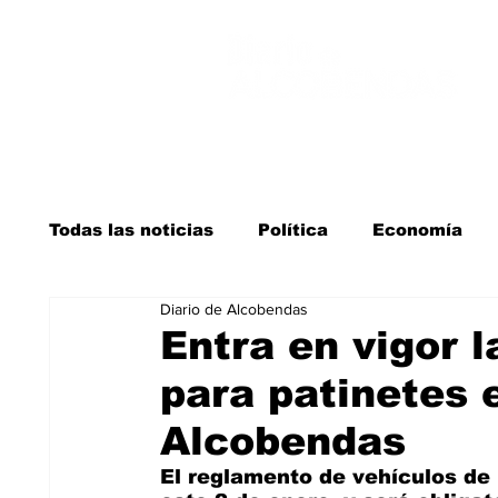
Todas las noticias
Política
Economía
Diario de Alcobendas
Salud y bienestar
Educación e infancia
Entra en vigor 
para patinetes 
La verdad detrás de la guerra
Kit Digita
Alcobendas
El reglamento de vehículos de