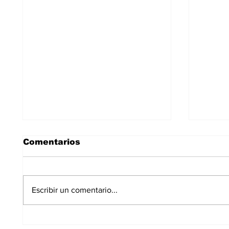
Comentarios
Escribir un comentario...
Alcobendas, único gran
Las m