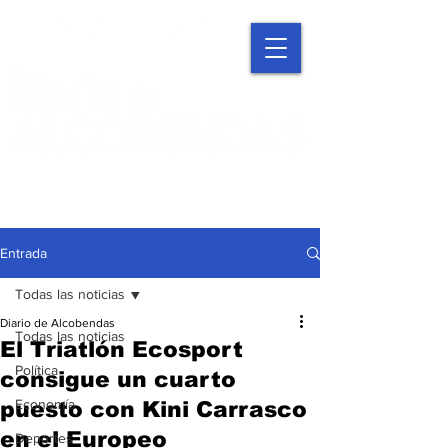
Entrada
Todas las noticias
Diario de Alcobendas
Todas las noticias
El Triatlón Ecosport
Política
consigue un cuarto
Economía
puesto con Kini Carrasco
en el Europeo
Deportes