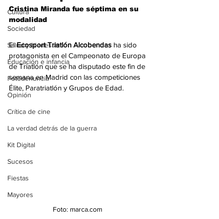
Cristina Miranda fue séptima en su 
Cultura
modalidad 
Sociedad
El 
Ecosport Triatlón Alcobendas 
ha sido 
Salud y bienestar
protagonista en el Campeonato de Europa 
Educación e infancia
de Triatlón que se ha disputado este fin de 
semana en Madrid con las competiciones 
Fotodenuncia
Élite, Paratriatlón y Grupos de Edad. 
Opinión
Crítica de cine
La verdad detrás de la guerra
Kit Digital
Sucesos
Fiestas
Mayores
Foto: marca.com 