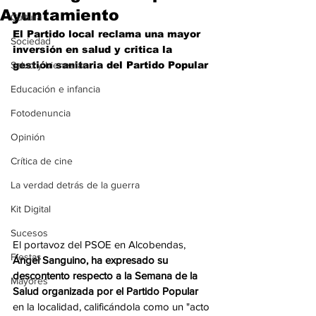
Ayuntamiento
Cultura
El Partido local reclama una mayor 
Sociedad
inversión en salud y critica la 
Salud y bienestar
gestión sanitaria del Partido Popular
Educación e infancia
Fotodenuncia
Opinión
Crítica de cine
La verdad detrás de la guerra
Kit Digital
Sucesos
El portavoz del PSOE en Alcobendas, 
Fiestas
Ángel Sanguino, ha expresado su 
descontento respecto a la Semana de la 
Mayores
Salud organizada por el Partido Popular
en la localidad, calificándola como un "acto 