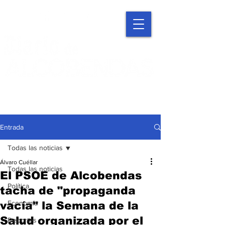
Entrada
Todas las noticias
Álvaro Cuéllar
Todas las noticias
El PSOE de Alcobendas
Política
tacha de "propaganda
Economía
vacía" la Semana de la
Salud organizada por el
Deportes