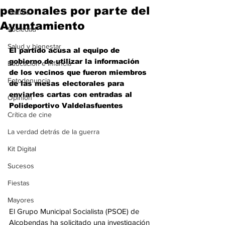
personales por parte del
Cultura
Ayuntamiento
Sociedad
Salud y bienestar
El partido acusa al equipo de 
gobierno de utilizar la información 
Educación e infancia
de los vecinos que fueron miembros 
Fotodenuncia
de las mesas electorales para 
enviarles cartas con entradas al 
Opinión
Polideportivo Valdelasfuentes
Crítica de cine
La verdad detrás de la guerra
Kit Digital
Sucesos
Fiestas
Mayores
El Grupo Municipal Socialista (PSOE) de 
Alcobendas ha solicitado una investigación 