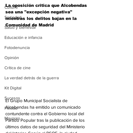
La oposición critica que Alcobendas 
Cultura
sea una "excepción negativa" 
Sociedad
mientras los delitos bajan en la 
Comunidad de Madrid
Salud y bienestar
Educación e infancia
Fotodenuncia
Opinión
Crítica de cine
La verdad detrás de la guerra
Kit Digital
Sucesos
El Grupo Municipal Socialista de 
Alcobendas ha emitido un comunicado 
Fiestas
contundente contra el Gobierno local del 
Mayores
Partido Popular tras la publicación de los 
últimos datos de seguridad del Ministerio 