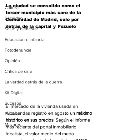
La ciudad se consolida como el 
Cultura
tercer municipio más caro de la 
Sociedad
Comunidad de Madrid, solo por 
detrás de la capital y Pozuelo
Salud y bienestar
Educación e infancia
Fotodenuncia
Opinión
Crítica de cine
La verdad detrás de la guerra
Kit Digital
Sucesos
El mercado de la vivienda usada en 
Alcobendas registró en agosto un 
máximo 
Fiestas
histórico en sus precios
. Según el informe 
Mayores
más reciente del portal inmobiliario 
Idealista, el valor medio del metro 