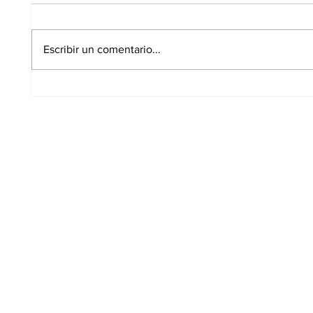
Escribir un comentario...
El paro sube en
Los C
Alcobendas durante
logra
julio y alcanza las 3.726
100% 
personas desempleadas
propi
8.600