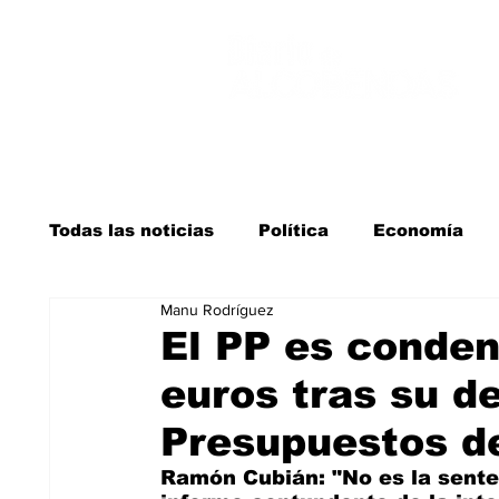
Todas las noticias
Política
Economía
Manu Rodríguez
Salud y bienestar
Educación e infancia
El PP es conden
euros tras su d
La verdad detrás de la guerra
Kit Digita
Presupuestos d
Ramón Cubián: "No es la sent