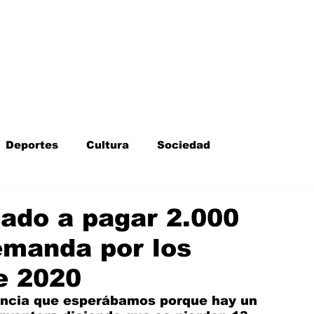
Inicio
Kit Digital
More
Deportes
Cultura
Sociedad
Fotodenuncia
Opinión
Crítica de cine
ado a pagar 2.000
emanda por los
l
Sucesos
Fiestas
Mayores
e 2020
encia que esperábamos porque hay un 