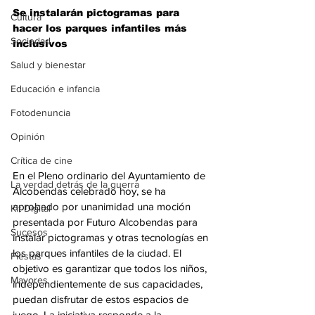
Se instalarán pictogramas para 
Cultura
hacer los parques infantiles más 
Sociedad
inclusivos
Salud y bienestar
Educación e infancia
Fotodenuncia
Opinión
Crítica de cine
En el Pleno ordinario del Ayuntamiento de 
La verdad detrás de la guerra
Alcobendas celebrado hoy, se ha 
aprobado por unanimidad una moción 
Kit Digital
presentada por Futuro Alcobendas para 
Sucesos
instalar pictogramas y otras tecnologías en 
los parques infantiles de la ciudad. El 
Fiestas
objetivo es garantizar que todos los niños, 
Mayores
independientemente de sus capacidades, 
puedan disfrutar de estos espacios de 
juego. La iniciativa responde a la 