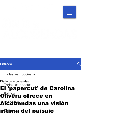
Entrada
Todas las noticias
Diario de Alcobendas
Todas las noticias
El ‘papercut’ de Carolina
Política
Olivera ofrece en
Economía
Alcobendas una visión
íntima del paisaje
Deportes