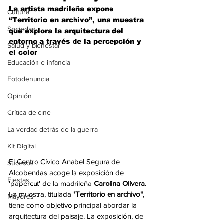
La artista madrileña expone 
Cultura
“Territorio en archivo”, una muestra 
Sociedad
que explora la arquitectura del 
entorno a través de la percepción y 
Salud y bienestar
el color
Educación e infancia
Fotodenuncia
Opinión
Crítica de cine
La verdad detrás de la guerra
Kit Digital
El Centro Cívico Anabel Segura de 
Sucesos
Alcobendas acoge la exposición de 
Fiestas
'papercut' de la madrileña 
Carolina Olivera
. 
La muestra, titulada 
"Territorio en archivo"
, 
Mayores
tiene como objetivo principal abordar la 
arquitectura del paisaje. La exposición, de 