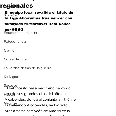
regionales
Cultura
El equipo local revalida el título de 
Sociedad
la Liga Ahorramas tras vencer con 
Salud y bienestar
autoridad al Marcavel Real Canoe 
por 66-50
Educación e infancia
Fotodenuncia
Opinión
Crítica de cine
La verdad detrás de la guerra
Kit Digital
Sucesos
El baloncesto base madrileño ha vivido 
una de sus grandes citas del año en 
Fiestas
Alcobendas, donde el conjunto anfitrión, el 
Mayores
Traveleando Alcobendas, ha logrado 
proclamarse campeón de Madrid en la 