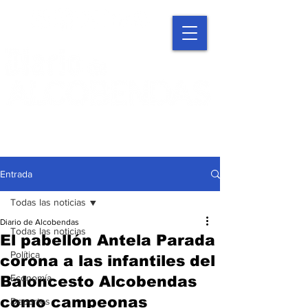
Entrada
Todas las noticias
Diario de Alcobendas
Todas las noticias
El pabellón Antela Parada
Política
corona a las infantiles del
Economía
Baloncesto Alcobendas
como campeonas
Deportes