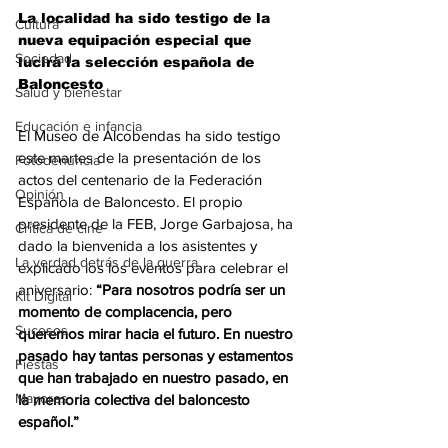
La localidad ha sido testigo de la 
Cultura
nueva equipación especial que 
Sociedad
lucirá la selección española de 
Baloncesto
Salud y bienestar
Educación e infancia
El Museo de Alcobendas ha sido testigo 
este martes de la presentación de los 
Fotodenuncia
actos del centenario de la Federación 
Opinión
Española de Baloncesto. El propio 
presidente de la FEB, Jorge Garbajosa, ha 
Crítica de cine
dado la bienvenida a los asistentes y 
La verdad detrás de la guerra
explicado los los eventos para celebrar el 
aniversario:
 “Para nosotros podría ser un 
Kit Digital
momento de complacencia, pero 
Sucesos
queremos mirar hacia el futuro. En nuestro 
pasado hay tantas personas y estamentos 
Fiestas
que han trabajado en nuestro pasado, en 
Mayores
la memoria colectiva del baloncesto 
español.”