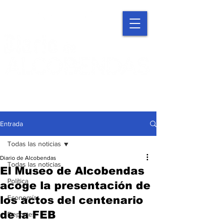
Entrada
Todas las noticias
Diario de Alcobendas
Todas las noticias
El Museo de Alcobendas
Política
acoge la presentación de
Economía
los actos del centenario
de la FEB
Deportes