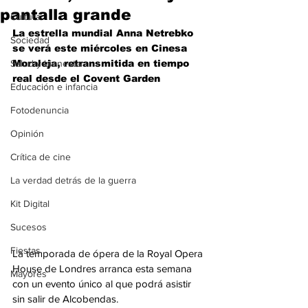
pantalla grande
Cultura
La estrella mundial Anna Netrebko 
Sociedad
se verá este miércoles en Cinesa 
Salud y bienestar
Moraleja, retransmitida en tiempo 
real desde el Covent Garden
Educación e infancia
Fotodenuncia
Opinión
Crítica de cine
La verdad detrás de la guerra
Kit Digital
Sucesos
Fiestas
La temporada de ópera de la Royal Opera 
House de Londres arranca esta semana 
Mayores
con un evento único al que podrá asistir 
sin salir de Alcobendas.