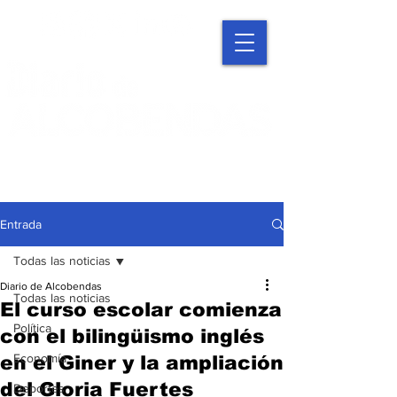
Entrada
Todas las noticias
Diario de Alcobendas
Todas las noticias
El curso escolar comienza
Política
con el bilingüismo inglés
Economía
en el Giner y la ampliación
del Gloria Fuertes
Deportes