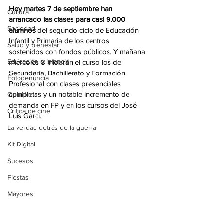
Hoy martes 7 de septiembre han 
Cultura
arrancado las clases para casi 9.000 
Sociedad
alumnos
 del segundo ciclo de Educación 
Infantil y Primaria de los centros 
Salud y bienestar
sostenidos con fondos públicos. Y mañana 
Educación e infancia
miércoles 8 iniciarán el curso los de 
Secundaria, Bachillerato y Formación 
Fotodenuncia
Profesional con clases presenciales 
completas y un notable incremento de 
Opinión
demanda en FP y en los cursos del José 
Crítica de cine
Luis Garci.
La verdad detrás de la guerra
Kit Digital
Sucesos
Fiestas
Mayores